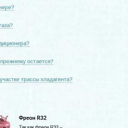
онере?
газа?
ндиционера?
о-прежнему остается?
 участке трассы хладагента?
Фреон R32
Так как фреон R32 –