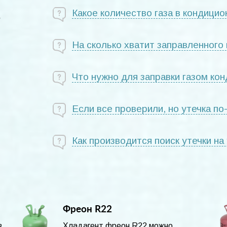
Какое количество газа в кондици
и
На сколько хватит заправленного 
Что нужно для заправки газом ко
Если все проверили, но утечка п
Как производится поиск утечки на
Фреон R22
в
Хладагент фреон R22 можно