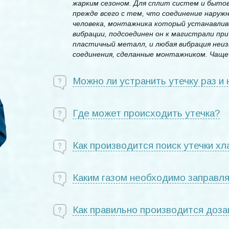
жарким сезоном. Для сплит систем и бытов
прежде всего с тем, что соединение наружн
человека, монтажника который устанавлив
вибрации, подсоединен он к магистрали при
пластичный металл, и любая вибрация неи
соединения, сделанные монтажником. Чаще 
Можно ли устранить утечку раз и 
Где может происходить утечка?
Как производится поиск утечки хл
Каким газом необходимо заправл
Как правильно производится доза