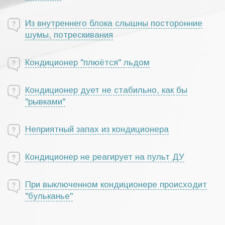
Из внутреннего блока слышны посторонние
шумы, потрескивания
Кондиционер "плюётся" льдом
Кондиционер дует не стабильно, как бы
"рывками"
Неприятный запах из кондиционера
Кондиционер не реагирует на пульт ДУ
При выключенном кондиционере происходит
"бульканье"