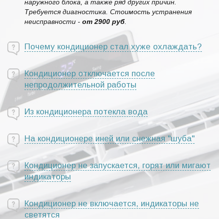
наружного блока, а также ряд других причин.
Требуется диагностика. Стоимость устранения
неисправности -
от 2900 руб
.
Почему кондиционер стал хуже охлаждать?
Кондиционер отключается после
непродолжительной работы
Из кондиционера потекла вода
На кондиционере иней или снежная "шуба"
Кондиционер не запускается, горят или мигают
индикаторы
Кондиционер не включается, индикаторы не
светятся