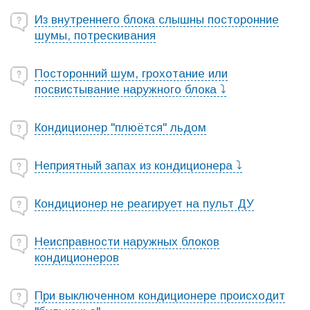
Из внутреннего блока слышны посторонние
шумы, потрескивания
Посторонний шум, грохотание или
посвистывание наружного блока ⤵
Кондиционер "плюётся" льдом
Неприятный запах из кондиционера ⤵
Кондиционер не реагирует на пульт ДУ
Неисправности наружных блоков
кондиционеров
При выключенном кондиционере происходит