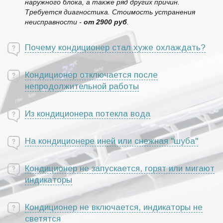
наружного блока, а также ряд других причин.
Требуется диагностика. Стоимость устранения
неисправности -
от 2900 руб
.
Почему кондиционер стал хуже охлаждать?
Кондиционер отключается после
непродолжительной работы
Из кондиционера потекла вода
На кондиционере иней или снежная "шуба"
Кондиционер не запускается, горят или мигают
индикаторы
Кондиционер не включается, индикаторы не
светятся