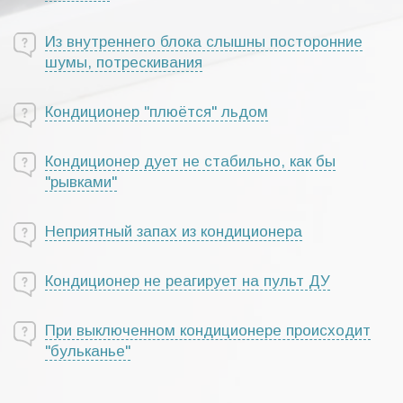
Из внутреннего блока слышны посторонние
шумы, потрескивания
Кондиционер "плюётся" льдом
Кондиционер дует не стабильно, как бы
"рывками"
Неприятный запах из кондиционера
Кондиционер не реагирует на пульт ДУ
При выключенном кондиционере происходит
"бульканье"