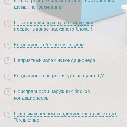
Из внутреннего блока слышны посторонние
шумы, потрескивания
Посторонний шум, грохотание или
посвистывание наружного блока ⤵
Кондиционер "плюётся" льдом
Неприятный запах из кондиционера ⤵
Кондиционер не реагирует на пульт ДУ
Неисправности наружных блоков
кондиционеров
При выключенном кондиционере происходит
"бульканье"