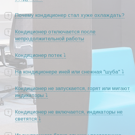
Почему кондиционер стал хуже охлаждать?
Кондиционер отключается после
непродолжительной работы
Кондиционер потек ⤵
На кондиционере иней или снежная "шуба" ⤵
Кондиционер не запускается, горят или мигают
индикаторы ⤵
Кондиционер не включается, индикаторы не
светятся ⤵