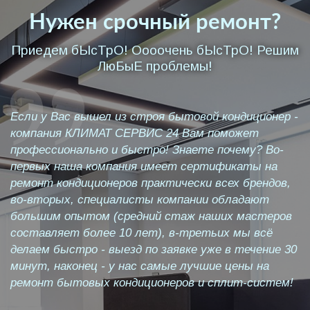
Нужен срочный ремонт?
Приедем бЫсТрО! Оооочень бЫсТрО! Решим
ЛюБыЕ проблемы!
Если у Вас вышел из строя бытовой кондиционер -
компания КЛИМАТ СЕРВИС 24 Вам поможет
профессионально и быстро! Знаете почему? Во-
первых наша компания имеет сертификаты на
ремонт кондиционеров практически всех брендов,
во-вторых, специалисты компании обладают
большим опытом (средний стаж наших мастеров
составляет более 10 лет), в-третьих мы всё
делаем быстро - выезд по заявке уже в течение 30
минут, наконец - у нас самые лучшие цены на
ремонт бытовых кондиционеров и сплит-систем!