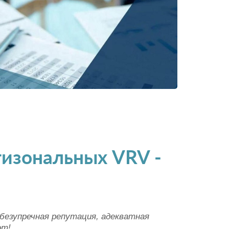
тизональных VRV -
безупречная репутация, адекватная
от!