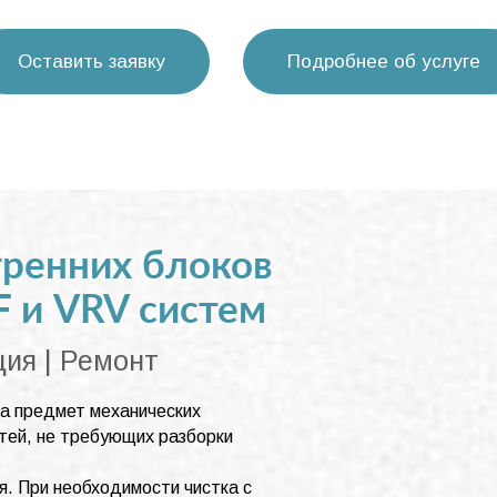
Оставить заявку
Подробнее об услуге
ренних блоков
 и VRV систем
ция | Ремонт
на предмет механических
тей, не требующих разборки
я. При необходимости чистка с