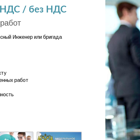
 НДС / без НДС
 работ
исный Инженер или бригада
кту
ненных работ
нность