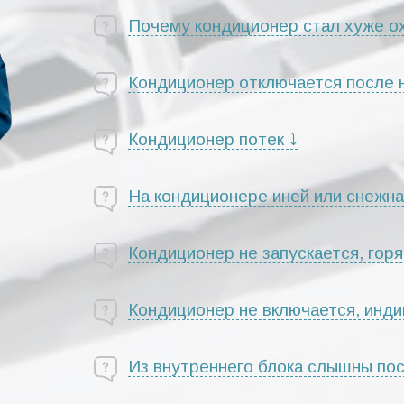
Почему кондиционер стал хуже о
Кондиционер отключается после
Кондиционер потек ⤵
На кондиционере иней или снежна
Кондиционер не запускается, горя
Кондиционер не включается, инди
Из внутреннего блока слышны по