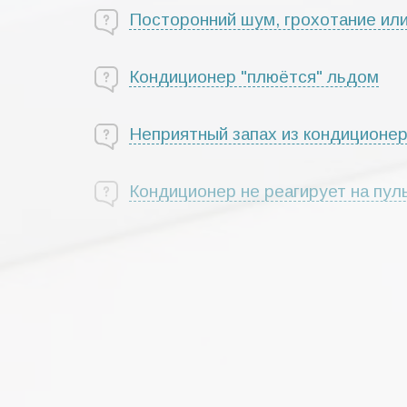
Посторонний шум, грохотание или
Кондиционер "плюётся" льдом
Неприятный запах из кондиционер
Кондиционер не реагирует на пул
Неисправности наружных блоков 
При выключенном кондиционере п