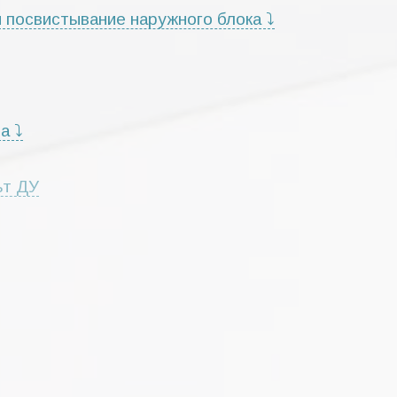
 посвистывание наружного блока ⤵
а ⤵
ьт ДУ
кондиционеров
роисходит "бульканье"