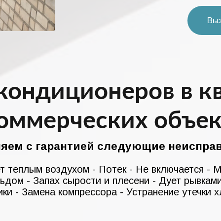
Вы
кондиционеров в к
коммерческих объек
няем с гарантией следующие неисправ
т теплым воздухом - Потек - Не включается - 
льдом - Запах сырости и плесени - Дует рывкам
ки - Замена компрессора - Устранение утечки х