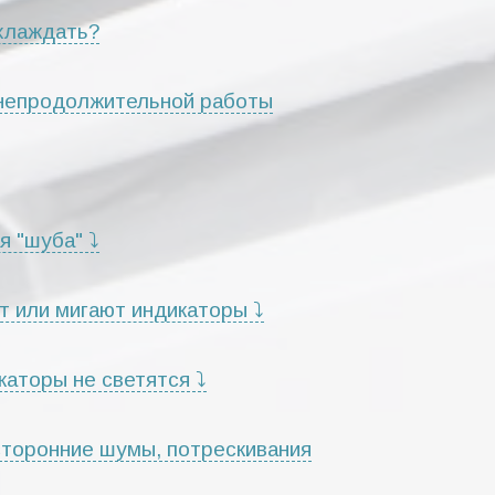
хлаждать?
 непродолжительной работы
я "шуба" ⤵
т или мигают индикаторы ⤵
каторы не светятся ⤵
сторонние шумы, потрескивания