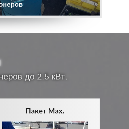
онеров
ы
еров до 2.5 кВт.
Пакет Max.