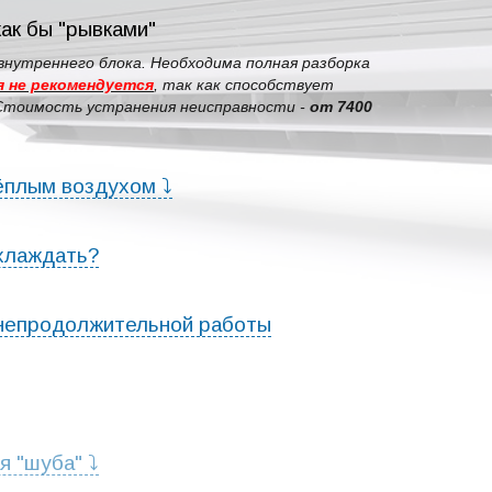
ак бы "рывками"
внутреннего блока. Необходима полная разборка
 не рекомендуется
, так как способствует
 Стоимость устранения неисправности -
от 7400
ёплым воздухом ⤵
хлаждать?
 непродолжительной работы
я "шуба" ⤵