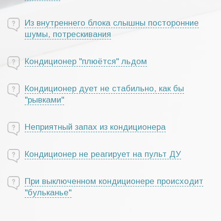
Из внутреннего блока слышны посторонние
шумы, потрескивания
Кондиционер "плюётся" льдом
Кондиционер дует не стабильно, как бы
"рывками"
Неприятный запах из кондиционера
Кондиционер не реагирует на пульт ДУ
При выключенном кондиционере происходит
"бульканье"