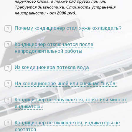
наружного блока, а также ряд других причин.
Требуется диагностика. Стоимость устранения
неисправности -
от 2900 руб
.
Почему кондиционер стал хуже охлаждать?
Кондиционер отключается после
непродолжительной работы
Из кондиционера потекла вода
На кондиционере иней или снежная "шуба"
Кондиционер не запускается, горят или мигают
индикаторы
Кондиционер не включается, индикаторы не
светятся