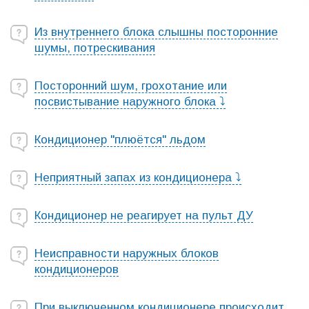
Из внутреннего блока слышны посторонние
шумы, потрескивания
Посторонний шум, грохотание или
посвистывание наружного блока ⤵
Кондиционер "плюётся" льдом
Неприятный запах из кондиционера ⤵
Кондиционер не реагирует на пульт ДУ
Неисправности наружных блоков
кондиционеров
При выключенном кондиционере происходит