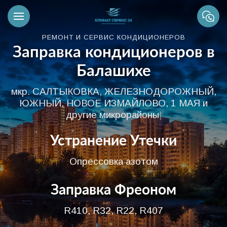
РЕМОНТ И СЕРВИС КОНДИЦИОНЕРОВ
Заправка кондиционеров в
Балашихе
мкр. САЛТЫКОВКА, ЖЕЛЕЗНОДОРОЖНЫЙ,
ЮЖНЫЙ, НОВОЕ ИЗМАЙЛОВО, 1 МАЯ и
другие микрорайоны
|
Устранение Утечки
Опрессовка азотом
Заправка Фреоном
R410, R32, R22, R407